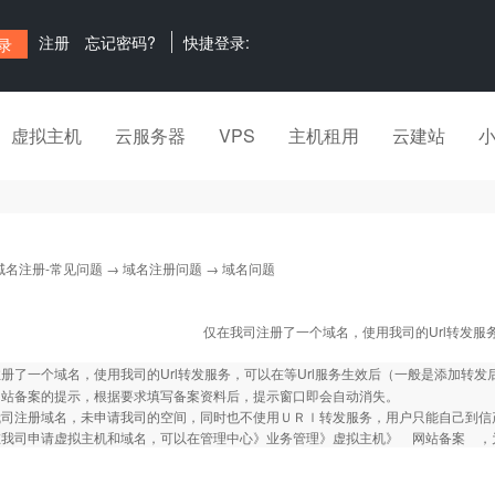
注册
忘记密码?
快捷登录:
虚拟主机
云服务器
VPS
主机租用
云建站
域名注册-常见问题
→
域名注册问题
→ 域名问题
仅在我司注册了一个域名，使用我司的Url转发服
册了一个域名，使用我司的Url转发服务，可以在等Url服务生效后（一般是添加转
网站备案的提示，根据要求填写备案资料后，提示窗口即会自动消失。
司注册域名，未申请我司的空间，同时也不使用ＵＲｌ转发服务，用户只能自己到信产部网站 be
在我司申请虚拟主机和域名，可以在管理中心》业务管理》虚拟主机》 网站备案 ，