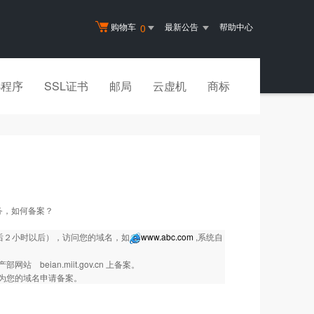
购物车
最新公告
帮助中心
0
小程序
SSL证书
邮局
云虚机
商标
务，如何备案？
发后２小时以后），访问您的域名，如
www.abc.com
,系统自
ian.miit.gov.cn 上备案。
为您的域名申请备案。