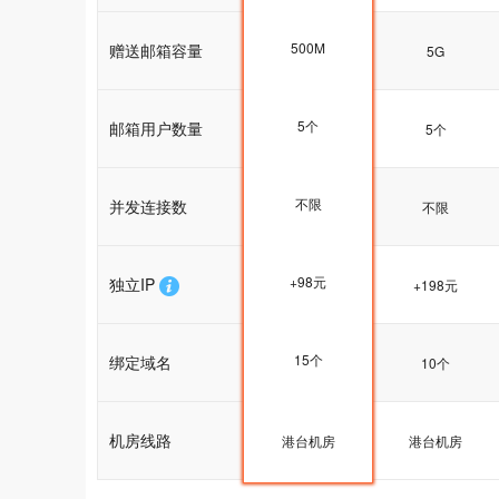
500M
赠送邮箱容量
5G
5G
5个
邮箱用户数量
5个
5个
不限
并发连接数
不限
不限
+98元
独立IP
+198元
+198元
15个
绑定域名
15个
10个
机房线路
港台机房
港台机房
港台机房