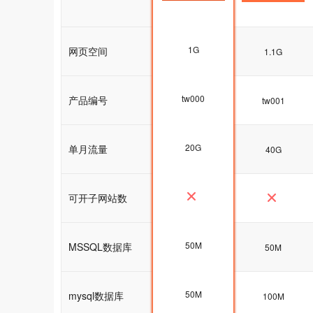
1G
网页空间
1G
1.1G
tw000
产品编号
tw000
tw001
20G
单月流量
20G
40G
可开子网站数
50M
MSSQL数据库
50M
50M
50M
mysql数据库
100M
100M