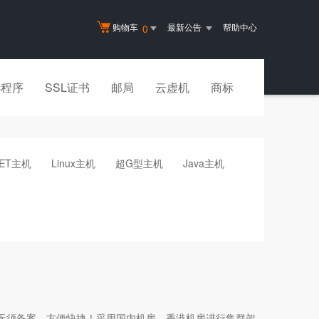
购物车
最新公告
帮助中心
0
小程序
SSL证书
邮局
云虚机
商标
NET主机
Linux主机
超G型主机
Java主机
无须备案，方便快捷！采用国内机房、香港机房进行集群架