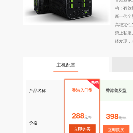
构；有效
新一代全
高稳定性
禁止私服
经发现，
主机配置
热销
热销
香港入门型
产品名称
香港入门型
香港普及型
288
288
398
元/年
元/年
元/年
价格
立即购买
立即购买
立即购买