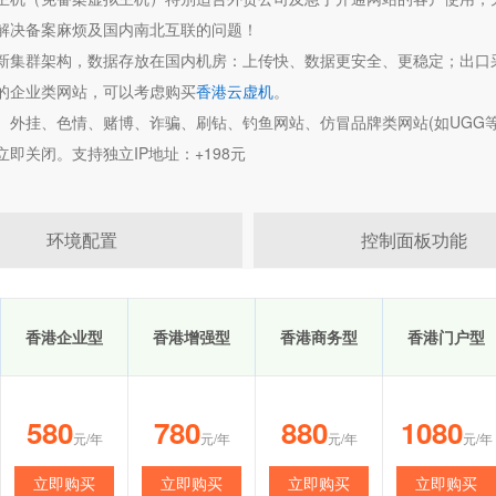
解决备案麻烦及国内南北互联的问题！
新集群架构，数据存放在国内机房：上传快、数据更安全、更稳定；出口采
的企业类网站，可以考虑购买
香港云虚机
。
、外挂、色情、赌博、诈骗、刷钻、钓鱼网站、仿冒品牌类网站(如UGG等
立即关闭。支持独立IP地址：+198元
环境配置
控制面板功能
香港企业型
香港增强型
香港商务型
香港门户型
580
780
880
1080
元/年
元/年
元/年
元/年
立即购买
立即购买
立即购买
立即购买